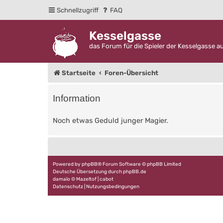
Schnellzugriff
FAQ
Kesselgasse
das Forum für die Spieler der Kesselgasse a
Startseite
Foren-Übersicht
Information
Noch etwas Geduld junger Magier.
Powered by
phpBB
® Forum Software © phpBB Limited
Deutsche Übersetzung durch
phpBB.de
damaïo ©
Mazeltof
|
cabot
Datenschutz
|
Nutzungsbedingungen