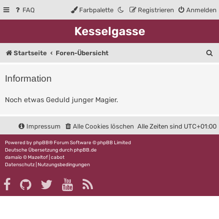
FAQ
Farbpalette
Registrieren
Anmelden
Kesselgasse
S
Startseite
Foren-Übersicht
u
Information
c
h
Noch etwas Geduld junger Magier.
e
Impressum
Alle Cookies löschen
Alle Zeiten sind
UTC+01:00
Powered by
phpBB
® Forum Software © phpBB Limited
Deutsche Übersetzung durch
phpBB.de
damaïo ©
Mazeltof
|
cabot
Datenschutz
|
Nutzungsbedingungen